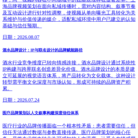
海品牌视频策划在面向私域传播时，需对内容结构、叙事节奏
及互动设计进行针对性调整，使视频从单向曝光工具转化为关
系维护与价值传递的媒介，适配私域环境中用户已建立的认知
基础与信任预期。
日期：2026.08.07
酒水品牌设计：IP与联名设计的品牌赋能路径
酒水行业竞争维度已转向情感连接，酒水品牌设计通过系统性
IP构建与跨界联名创造差异化价值。酒水品牌设计的本质是建
立可延展的视觉语言体系，将产品转化为文化载体。这种设计
转型需平衡文化深度与市场认知，形成可持续的品牌资产积
累。
日期：2026.07.24
医疗品牌策划以人文叙事构建深度信任体系
医疗行业的品牌传播面临一个根本性矛盾：患者需要信任，但
信任无法通过数据与参数直接传递。医疗品牌策划的核心任