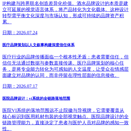
IP构建与跨界联名创造差异化价值。酒水品牌设计的本质是建
立可延展的视觉语言体系，将产品转化为文化载体。这种设计
转型需平衡文化深度与市场认知，形成可持续的品牌资产积
累。
日期：2026.07.24
医疗品牌策划以人文叙事构建深度信任体系
医疗行业的品牌传播面临一个根本性矛盾：患者需要信任，但
信任无法通过数据与参数直接传递。医疗品牌策划的核心任
务，是将专业能力转化为可感知的人文温度，让受众在情感层
面建立对品牌的认同，而非停留在理性层面的信息接收。
日期：2026.07.17
医院品牌设计：vi系统的全链路落地范围
医院VI系统的落地范围远不止院徽与导视牌，它需要覆盖从
核心标识到医用耗材包装的全部视觉触点。医院品牌设计的全
链路管理能力，直接决定了患者与医护人员对品牌的感知一致
性。