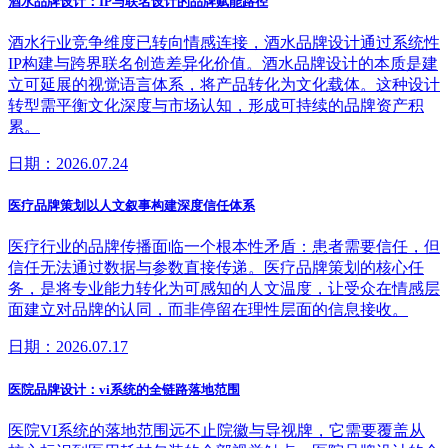
酒水品牌设计：IP与联名设计的品牌赋能路径
酒水行业竞争维度已转向情感连接，酒水品牌设计通过系统性
IP构建与跨界联名创造差异化价值。酒水品牌设计的本质是建
立可延展的视觉语言体系，将产品转化为文化载体。这种设计
转型需平衡文化深度与市场认知，形成可持续的品牌资产积
累。
日期：2026.07.24
医疗品牌策划以人文叙事构建深度信任体系
医疗行业的品牌传播面临一个根本性矛盾：患者需要信任，但
信任无法通过数据与参数直接传递。医疗品牌策划的核心任
务，是将专业能力转化为可感知的人文温度，让受众在情感层
面建立对品牌的认同，而非停留在理性层面的信息接收。
日期：2026.07.17
医院品牌设计：vi系统的全链路落地范围
医院VI系统的落地范围远不止院徽与导视牌，它需要覆盖从