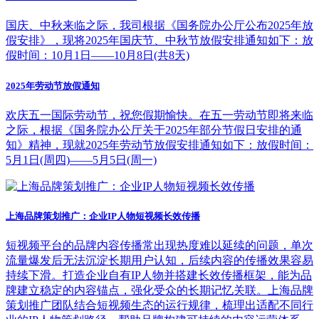
国庆、中秋来临之际，我司根据《国务院办公厅公布2025年放
假安排》，现将2025年国庆节、中秋节放假安排通知如下：放
假时间：10月1日——10月8日(共8天)
2025年劳动节放假通知
欢庆五一国际劳动节，祝您假期愉快。在五一劳动节即将来临
之际，根据《国务院办公厅关于2025年部分节假日安排的通
知》精神，现就2025年劳动节放假安排通知如下：放假时间：
5月1日(周四)——5月5日(周一)
上海品牌策划推广：企业IP人物短视频长效传播
短视频平台的品牌内容传播常出现热度难以延续的问题，单次
流量爆发后无法沉淀长期用户认知，后续内容的传播效果容易
持续下滑。打造企业自有IP人物并搭建长效传播框架，能为品
牌建立稳定的内容锚点，强化受众的长期记忆关联。上海品牌
策划推广团队结合短视频生态的运行规律，梳理出适配不同行