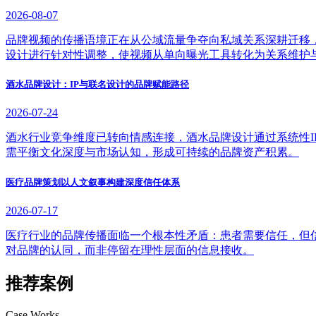
2026-08-07
品牌视频的传播语境正在从公域流量争夺向私域关系深耕迁移
设计进行针对性调整，使视频从单向曝光工具转化为关系维护
酒水品牌设计：IP与联名设计的品牌赋能路径
2026-07-24
酒水行业竞争维度已转向情感连接，酒水品牌设计通过系统性
需平衡文化深度与市场认知，形成可持续的品牌资产积累。
医疗品牌策划以人文叙事构建深度信任体系
2026-07-17
医疗行业的品牌传播面临一个根本性矛盾：患者需要信任，但
对品牌的认同，而非停留在理性层面的信息接收。
推荐案例
Case Works