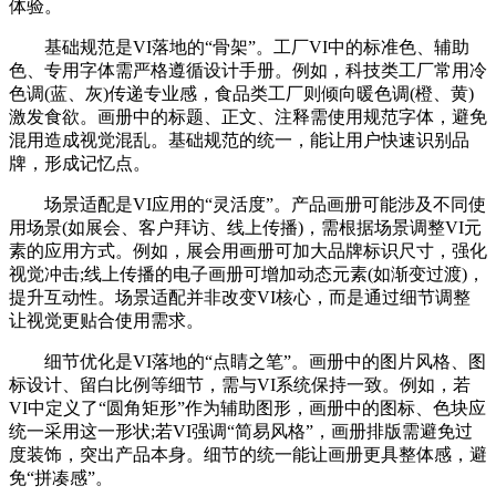
体验。
基础规范是VI落地的“骨架”。工厂VI中的标准色、辅助
色、专用字体需严格遵循设计手册。例如，科技类工厂常用冷
色调(蓝、灰)传递专业感，食品类工厂则倾向暖色调(橙、黄)
激发食欲。画册中的标题、正文、注释需使用规范字体，避免
混用造成视觉混乱。基础规范的统一，能让用户快速识别品
牌，形成记忆点。
场景适配是VI应用的“灵活度”。产品画册可能涉及不同使
用场景(如展会、客户拜访、线上传播)，需根据场景调整VI元
素的应用方式。例如，展会用画册可加大品牌标识尺寸，强化
视觉冲击;线上传播的电子画册可增加动态元素(如渐变过渡)，
提升互动性。场景适配并非改变VI核心，而是通过细节调整
让视觉更贴合使用需求。
细节优化是VI落地的“点睛之笔”。画册中的图片风格、图
标设计、留白比例等细节，需与VI系统保持一致。例如，若
VI中定义了“圆角矩形”作为辅助图形，画册中的图标、色块应
统一采用这一形状;若VI强调“简易风格”，画册排版需避免过
度装饰，突出产品本身。细节的统一能让画册更具整体感，避
免“拼凑感”。