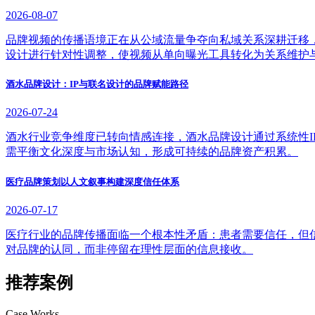
2026-08-07
品牌视频的传播语境正在从公域流量争夺向私域关系深耕迁移
设计进行针对性调整，使视频从单向曝光工具转化为关系维护
酒水品牌设计：IP与联名设计的品牌赋能路径
2026-07-24
酒水行业竞争维度已转向情感连接，酒水品牌设计通过系统性
需平衡文化深度与市场认知，形成可持续的品牌资产积累。
医疗品牌策划以人文叙事构建深度信任体系
2026-07-17
医疗行业的品牌传播面临一个根本性矛盾：患者需要信任，但
对品牌的认同，而非停留在理性层面的信息接收。
推荐案例
Case Works