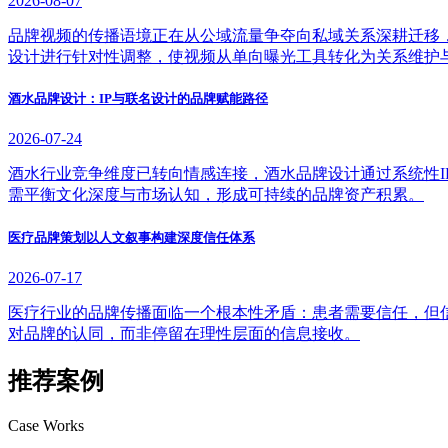
2026-08-07
品牌视频的传播语境正在从公域流量争夺向私域关系深耕迁移
设计进行针对性调整，使视频从单向曝光工具转化为关系维护
酒水品牌设计：IP与联名设计的品牌赋能路径
2026-07-24
酒水行业竞争维度已转向情感连接，酒水品牌设计通过系统性
需平衡文化深度与市场认知，形成可持续的品牌资产积累。
医疗品牌策划以人文叙事构建深度信任体系
2026-07-17
医疗行业的品牌传播面临一个根本性矛盾：患者需要信任，但
对品牌的认同，而非停留在理性层面的信息接收。
推荐案例
Case Works