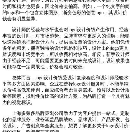
要反复打磨、调整，对设计师的创意和技能要求更高，花费的
时间和精力也更多，因此价格会偏高。例如，一个纯文字的简
约logo和一个包含立体图形、渐变色彩的创意logo，其设计价
钱会有明显差异。
设计师的经验与水平也会对logo设计价钱产生作用。经验
丰富的设计师，对市场趋势、品牌需求有更深入的理解，能够
快速准确地把握设计方向，提供高质量的设计方案。他们凭借
多年的积累，拥有独特的设计风格和技巧，设计出的logo更具
辨识度和市场竞争力，所以收费相对较高。相反，新手设计师
由于经验不足，可能需要更多的时间来完成设计，设计成果也
可能存在一定局限性，价格会相对较低。
总体而言，logo设计价钱受设计复杂程度和设计师经验水
平等多方面因素影响。企业在选择logo设计服务时，不能单纯
以价格高低来评判，而应综合考虑自身需求、预算以及设计质
量等因素，找到性价比高的设计方案，为品牌打造一个具有魅
力的视觉标识。
上海多荣多品牌策划公司致力于为客户提供一站式、定制
化的品牌服务，业务涵盖品牌战略、品牌设计、产品开发、包
装设计、广告创意等全案服务。想要了解更多关于logo设计价
钱的信息，欢迎您前来咨询。