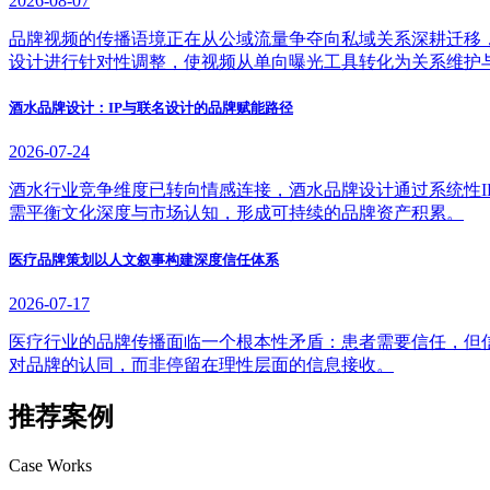
2026-08-07
品牌视频的传播语境正在从公域流量争夺向私域关系深耕迁移
设计进行针对性调整，使视频从单向曝光工具转化为关系维护
酒水品牌设计：IP与联名设计的品牌赋能路径
2026-07-24
酒水行业竞争维度已转向情感连接，酒水品牌设计通过系统性
需平衡文化深度与市场认知，形成可持续的品牌资产积累。
医疗品牌策划以人文叙事构建深度信任体系
2026-07-17
医疗行业的品牌传播面临一个根本性矛盾：患者需要信任，但
对品牌的认同，而非停留在理性层面的信息接收。
推荐案例
Case Works