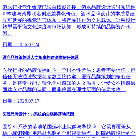
酒水行业竞争维度已转向情感连接，酒水品牌设计通过系统性
IP构建与跨界联名创造差异化价值。酒水品牌设计的本质是建
立可延展的视觉语言体系，将产品转化为文化载体。这种设计
转型需平衡文化深度与市场认知，形成可持续的品牌资产积
累。
日期：2026.07.24
医疗品牌策划以人文叙事构建深度信任体系
医疗行业的品牌传播面临一个根本性矛盾：患者需要信任，但
信任无法通过数据与参数直接传递。医疗品牌策划的核心任
务，是将专业能力转化为可感知的人文温度，让受众在情感层
面建立对品牌的认同，而非停留在理性层面的信息接收。
日期：2026.07.17
医院品牌设计：vi系统的全链路落地范围
医院VI系统的落地范围远不止院徽与导视牌，它需要覆盖从
核心标识到医用耗材包装的全部视觉触点。医院品牌设计的全