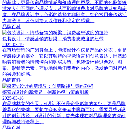
的基础，更是传递品牌情感和价值观的桥梁。不同的色彩能够
激发人们不同的心理反应，从而影响消费者对品牌的认知和态
度。在品牌设计中，色彩的选择并非随意。红色常用来传达活
力与激情，蓝色则给人以信任和稳定的感觉。
品牌百科
包装设计：情感营销的桥梁，消费者忠诚度的纽带
2025-03-19
在市场营销的广阔舞台上，包装设计不仅是产品的外衣，更是
情感传递的媒介。它以其独特的视觉语言和创意表达，悄然影
响着消费者的情感倾向和购买决策。包装设计通过色彩、图
案、形状等元素，巧妙地触动消费者的内心，激发他们对产品
的兴趣和好感。
品牌百科
探索vi设计的新境界：创新路径与策略剖析
2025-03-18
在品牌林立的今天，vi设计不仅是企业形象的象征，更是品牌
差异化的关键。要想在众多竞争者中脱颖而出，需要寻找vi设
计的创新路径。vi设计的创新，首先体现在对品牌理念的深刻
理解与独特诠释上。
品牌百科