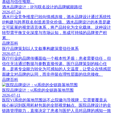
基础与信任预期。
酒水品牌设计：IP与联名设计的品牌赋能路径
2026-07-24
酒水行业竞争维度已转向情感连接，酒水品牌设计通过系统性
IP构建与跨界联名创造差异化价值。酒水品牌设计的本质是建
立可延展的视觉语言体系，将产品转化为文化载体。这种设计
转型需平衡文化深度与市场认知，形成可持续的品牌资产积
累。
品牌百科
医疗品牌策划以人文叙事构建深度信任体系
2026-07-17
医疗行业的品牌传播面临一个根本性矛盾：患者需要信任，但
信任无法通过数据与参数直接传递。医疗品牌策划的核心任
务，是将专业能力转化为可感知的人文温度，让受众在情感层
面建立对品牌的认同，而非停留在理性层面的信息接收。
品牌百科
医院品牌设计：vi系统的全链路落地范围
2026-07-11
医院VI系统的落地范围远不止院徽与导视牌，它需要覆盖从
核心标识到医用耗材包装的全部视觉触点。医院品牌设计的全
链路管理能力，直接决定了患者与医护人员对品牌的感知一致