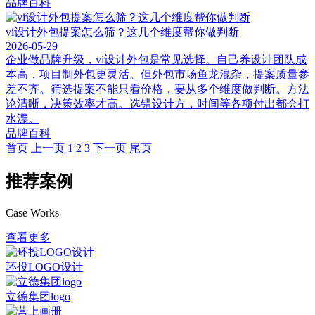
品牌百科
vi设计外包提案怎么筛？这几个维度帮你做判断
2026-05-29
企业做品牌升级，vi设计外包是常见选择。自己养设计团队成
本高，项目制外包更灵活。但外包市场鱼龙混杂，提案质量参
差不齐。筛选提案不能只看价格，要从多个维度做判断。方法
论清晰，决策效率才高。选错设计方，时间等各项付出都会打
水漂。
品牌百科
首页
上一页
1
2
3
下一页
尾页
推荐案例
Case Works
查看更多
环投LOGO设计
立德集团logo