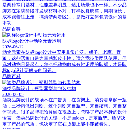
是两种常用基材，性能差异明显，适用场景也不一样。不少品
牌方在定稿阶段才发现材料不对，打样反复调整，周期拉长，
成本跟着往上走。搞清楚两者区别，是做好立体包装设计的基
本功。
品牌百科
队标logo设计中动物元素运用
2026-06-12
动物元素在队标logo设计中应用非常广泛。狮子、老鹰、野
狼，这些形象自带力量感和攻击性，适合竞技类团队使用。但
选对动物只是起点，怎么把动物做成有辨识度的队标，才是队
标logo设计要解决的问题。
品牌百科
酒类品牌设计：瓶型器型与包装结构
2026-06-05
酒类品牌设计的战场不在广告页，在货架上。消费者拿起一瓶
酒，三秒内做出判断。这个判断来自瓶型、来自结构、来自整
体视觉。很多品牌把预算砸在投放上，忽略了产品本身的设计
语言。酒类品牌设计的关键，不是画logo，是定瓶型。瓶型决
定了产品的气质，也决定了它在货架上能不能被看见。